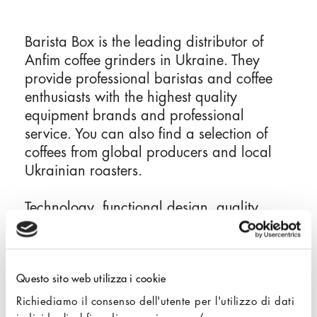
r
i
n
Barista Box is the leading distributor of
c
Anfim coffee grinders in Ukraine. They
i
provide professional baristas and coffee
p
enthusiasts with the highest quality
a
equipment brands and professional
l
service. You can also find a selection of
e
coffees from global producers and local
Ukrainian roasters.
Technology, functional design, quality
materials, and serviceability are the key
features the team at Barista Box looks for in
their coffee equipment partners. They can
Questo sito web utilizza i cookie
constantly delve deeper into the science of
coffee through premium equipment and
Richiediamo il consenso dell'utente per l'utilizzo di dati