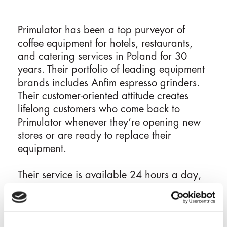
r
i
n
Primulator has been a top purveyor of
c
coffee equipment for hotels, restaurants,
i
and catering services in Poland for 30
p
years. Their portfolio of leading equipment
a
brands includes Anfim espresso grinders.
l
Their customer-oriented attitude creates
e
lifelong customers who come back to
Primulator whenever they’re opening new
stores or are ready to replace their
equipment.
Their service is available 24 hours a day,
seven days a week, and their dedication to
training means their service team is always
ready to tackle any problem. Primulator