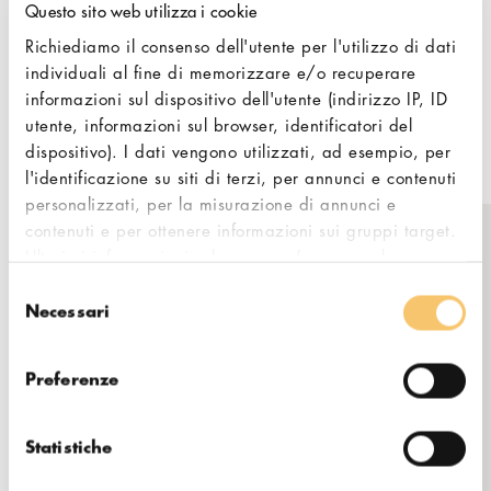
through their website.
Questo sito web utilizza i cookie
Richiediamo il consenso dell'utente per l'utilizzo di dati
Specialty Hub provides best in class
individuali al fine di memorizzare e/o recuperare
service for their customers, and also offers
informazioni sul dispositivo dell'utente (indirizzo IP, ID
integrated solutions and consultations for
utente, informazioni sul browser, identificatori del
emerging cafes.
dispositivo). I dati vengono utilizzati, ad esempio, per
l'identificazione su siti di terzi, per annunci e contenuti
personalizzati, per la misurazione di annunci e
contenuti e per ottenere informazioni sui gruppi target.
Ulteriori informazioni sul consenso (compresa la
Get in touch
possibilità di revocarlo) e sulle opzioni di impostazione
Selezione
sono disponibili in qualsiasi momento alla voce
Necessari
del
Online Only - Dammam, Saudi
"Cookie". Si prega inoltre di notare le informazioni
consenso
Arabia
aggiuntive contenute nella nostra informativa
sulla
32234
Preferenze
privacy
, in particolare sul trasferimento dei dati a Paesi
terzi.
info@shub.coffee
Statistiche
+966 54 725 0611