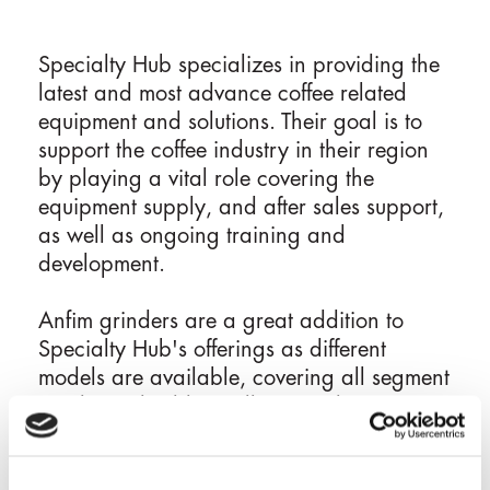
r
i
n
Specialty Hub specializes in providing the
c
latest and most advance coffee related
i
equipment and solutions. Their goal is to
p
support the coffee industry in their region
a
by playing a vital role covering the
l
equipment supply, and after sales support,
e
as well as ongoing training and
development.
Anfim grinders are a great addition to
Specialty Hub's offerings as different
models are available, covering all segment
needs, and additionally, providing top
quality grinding result. Serving all regions
of Saudia Arabia and the Gulf countries