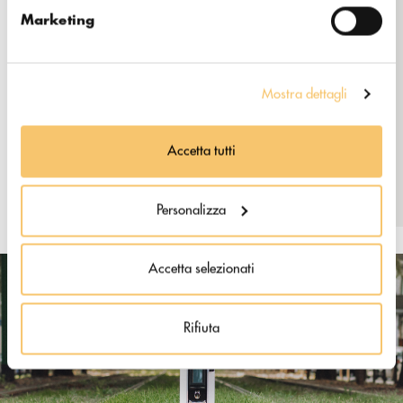
www.shub.coffee
Marketing
https://www.shub.coffee/collectio
ns/anfim
Mostra dettagli
Instagram: @shub.coffee
Snapchat: @shub.coffee
Accetta tutti
Personalizza
Accetta selezionati
Rifiuta