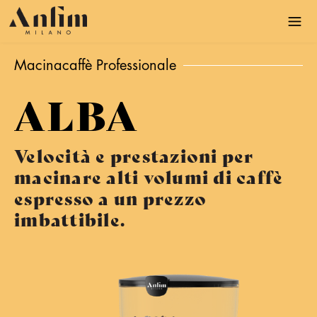
S
a
l
t
Macinacaffè Professionale
a
a
ALBA
l
c
Velocità e prestazioni per
o
n
macinare alti volumi di caffè
t
espresso a un prezzo
e
imbattibile.
n
u
t
o
p