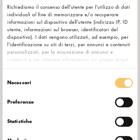
Richiediamo il consenso dell'utente per l'utilizzo di dati
individuali al fine di memorizzare e/o recuperare
informazioni sul dispositivo dell'utente (indirizzo IP, ID
utente, informazioni sul browser, identificatori del
dispositivo). I dati vengono utilizzati, ad esempio, per
l'identificazione su siti di terzi, per annunci e contenuti
personalizzati, per la misurazione di annunci e
contenuti e per ottenere informazioni sui gruppi target.
LUNA
Ulteriori informazioni sul consenso (compresa la
possibilità di revocarlo) e sulle opzioni di impostazione
Il miglior rapporto qualità-prezzo nel settore
Selezione
sono disponibili in qualsiasi momento alla voce
Necessari
della macinatura professionale per l’espresso.
del
"Cookie". Si prega inoltre di notare le informazioni
consenso
aggiuntive contenute nella nostra informativa
sulla
Preferenze
privacy
, in particolare sul trasferimento dei dati a Paesi
terzi.
Statistiche